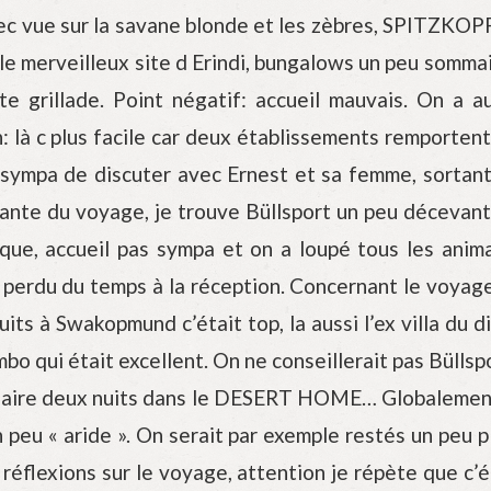
avec vue sur la savane blonde et les zèbres, SPITZKO
 le merveilleux site d Erindi, bungalows un peu somma
te grillade. Point négatif: accueil mauvais. On a
: là c plus facile car deux établissements remportent 
 c sympa de discuter avec Ernest et sa femme, so
nante du voyage, je trouve Büllsport un peu décevan
que, accueil pas sympa et on a loupé tous les anima
a perdu du temps à la réception. Concernant le voyage
ts à Swakopmund c’était top, la aussi l’ex villa du d
o qui était excellent. On ne conseillerait pas Büllspor
 faire deux nuits dans le DESERT HOME… Globalement
 peu « aride ». On serait par exemple restés un peu
éflexions sur le voyage, attention je répète que c’ét