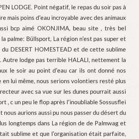
PPEN LODGE. Point négatif, le repas du soir pas à
ire mais poins d’eau incroyable avec des animaux
 aussi bcp aimé OKONJIMA, beau site , très bel
la palme: Büllsport, La région n’est pas super et
rtant du DESERT HOMESTEAD et de cette sublime
t. Autre lodge pas terrible HALALI, nettement la
ux le soir au point d’eau car ils ont donné nos
 en lui même, nous serions volontiers resté plus
irecteur avec sa vue sur les dunes pourrait aussi
t , c un peu le flop après l’inoubliable Sossusflei
 nous aurions aussi pu nous passer du désert du
 plus longtemps dans La région de de Palmwag et
ait sublime et que l’organisation était parfaite,