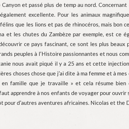
le Canyon et passé plus de temp au nord. Concernant l
t également excellente. Pour les animaux magnifiq
félins que les lions et pas de rhinocéros, mais bon c
na et les chutes du Zambèze par exemple, est ce ég
découvrir ce pays fascinant, ce sont les plus beau
grands peuples à l’Histoire passionnantes et nous co
anie nous avait piqué il y a 25 ans et cette injecti
ères choses chose que j’ai dite à ma femme et à mes e
en famille que je travaille » et cela résume bien c
faut apprendre à nos enfants de voyager pour ouvrir so
 tôt pour d’autres aventures africaines. Nicolas et the