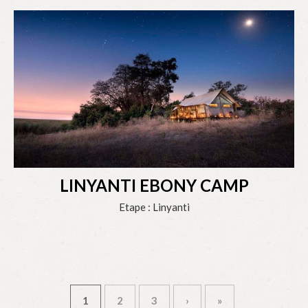
LINYANTI EBONY CAMP
Etape : Linyanti
1
2
3
›
»